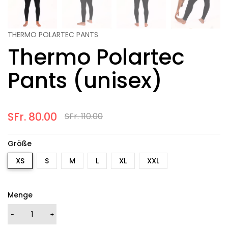
THERMO POLARTEC PANTS
Thermo Polartec
Pants (unisex)
SFr. 80.00
SFr. 110.00
Größe
XS
S
M
L
XL
XXL
Menge
−
+