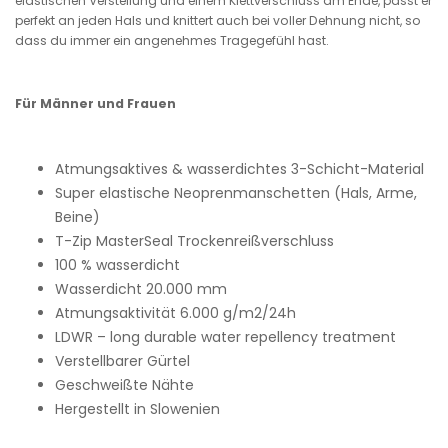
elastischen Verstellung und einem Klettverschluss am Ende, passt er
perfekt an jeden Hals und knittert auch bei voller Dehnung nicht, so
dass du immer ein angenehmes Tragegefühl hast.
Für Männer und Frauen
Atmungsaktives & wasserdichtes 3-Schicht-Material
Super elastische Neoprenmanschetten (Hals, Arme,
Beine)
T-Zip MasterSeal Trockenreißverschluss
100 % wasserdicht
Wasserdicht 20.000 mm
Atmungsaktivität 6.000 g/m2/24h
LDWR – long durable water repellency treatment
Verstellbarer Gürtel
Geschweißte Nähte
Hergestellt in Slowenien