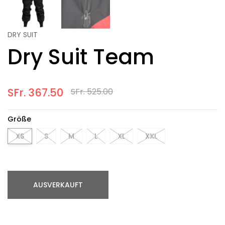
DRY SUIT
Dry Suit Team
SFr. 367.50
SFr. 525.00
Größe
XS
S
M
L
XL
XXL
AUSVERKAUFT